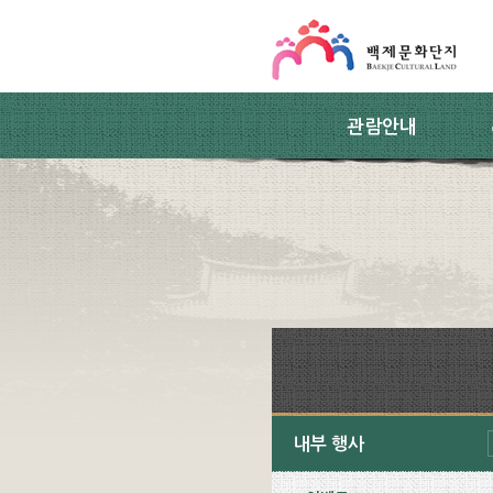
스킵네비게이션
본문 바로가기
주요메뉴 바로가기
하위메뉴 바로가기
관람안내
내부 행사