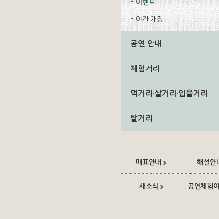
이벤트
야간 개장
공연 안내
체험거리
먹거리·살거리·입을거리
탈거리
매표안내
해설안
새소식
공연체험