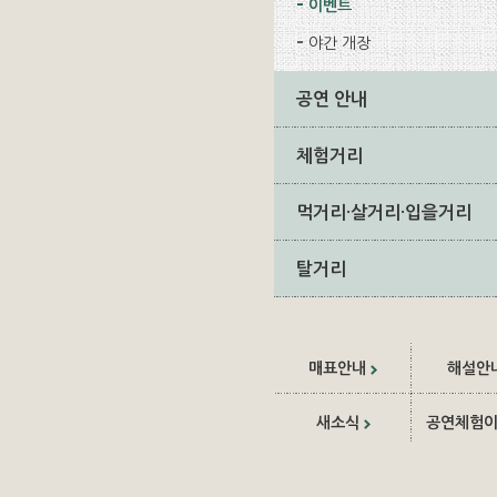
이벤트
야간 개장
공연 안내
체험거리
먹거리·살거리·입을거리
탈거리
매표안내
해설안
새소식
공연체험