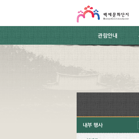
스킵네비게이션
본문 바로가기
주요메뉴 바로가기
하위메뉴 바로가기
관람안내
내부 행사