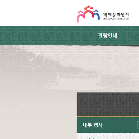
스킵네비게이션
본문 바로가기
주요메뉴 바로가기
하위메뉴 바로가기
관람안내
내부 행사