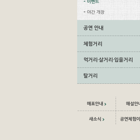
이벤트
야간 개장
공연 안내
체험거리
먹거리·살거리·입을거리
탈거리
매표안내
해설안
새소식
공연체험