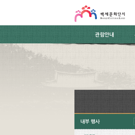
스킵네비게이션
본문 바로가기
주요메뉴 바로가기
하위메뉴 바로가기
관람안내
내부 행사