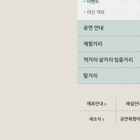
이벤트
야간 개장
공연 안내
체험거리
먹거리·살거리·입을거리
탈거리
매표안내
해설안
새소식
공연체험