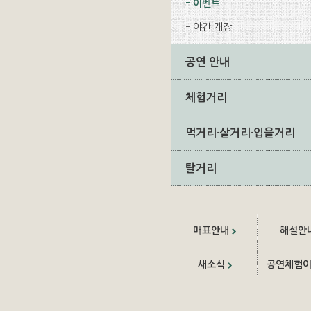
이벤트
야간 개장
공연 안내
체험거리
먹거리·살거리·입을거리
탈거리
매표안내
해설안
새소식
공연체험