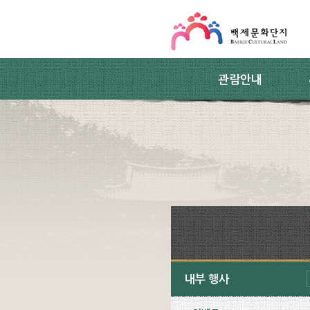
스킵네비게이션
본문 바로가기
주요메뉴 바로가기
하위메뉴 바로가기
관람안내
내부 행사