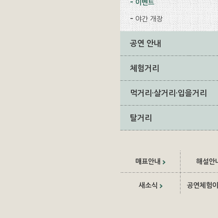
이벤트
야간 개장
공연 안내
체험거리
먹거리·살거리·입을거리
탈거리
매표안내
해설안
새소식
공연체험