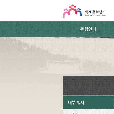
스킵네비게이션
본문 바로가기
주요메뉴 바로가기
하위메뉴 바로가기
관람안내
내부 행사