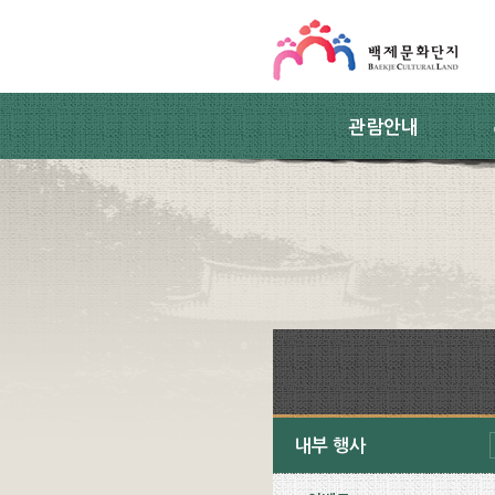
스킵네비게이션
본문 바로가기
주요메뉴 바로가기
하위메뉴 바로가기
관람안내
내부 행사