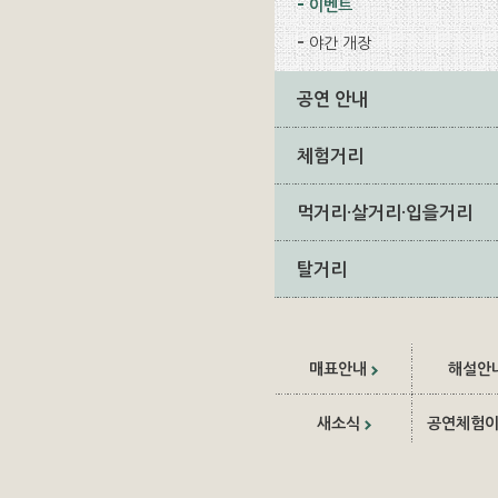
이벤트
야간 개장
공연 안내
체험거리
먹거리·살거리·입을거리
탈거리
매표안내
해설안
새소식
공연체험