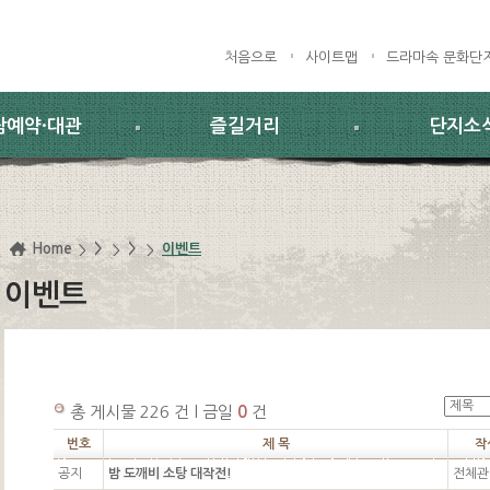
처음으로
사이트맵
드라마속 문화단
람예약·대관
즐길거리
단지소
Home
>
>
이벤트
이벤트
총 게시물 226 건 l 금일
0
건
번호
제 목
작
공지
밤 도깨비 소탕 대작전!
전체관