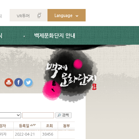
Language
VR투어
지
식
백제문화단지 안내
성자
등록일
조회
첨부
리자
2022-04-21
38456