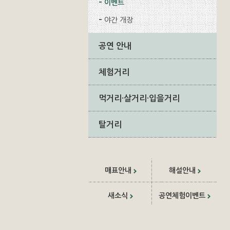
이벤트
야간 개장
공연 안내
체험거리
먹거리·살거리·입을거리
탈거리
매표안내
해설안내
새소식
공연체험이벤트