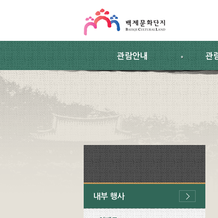
스킵네비게이션
본문 바로가기
주요메뉴 바로가기
하위메뉴 바로가기
관람안내
관
내부 행사