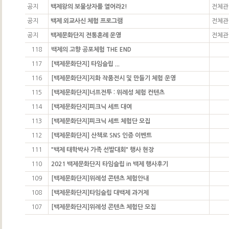
공지
백제왕의 보물상자를 열어라2!
전체관
공지
백제 외교사신 체험 프로그램
전체관
공지
백제문화단지 전통혼례 운영
전체관
118
백제의 고향 공포체험 THE END
117
[백제문화단지] 타임슬립 ...
116
[백제문화단지]지화 작품전시 및 만들기 체험 운영
115
[백제문화단지]너프전투 : 위례성 체험 컨텐츠
114
[백제문화단지]피크닉 세트 대여
113
[백제문화단지]피크닉 세트 체험단 모집
112
[백제문화단지] 산책로 SNS 인증 이벤트
111
"백제 태학박사 가족 선발대회" 행사 현장
110
2021 백제문화단지 타임슬립 in 백제 행사후기
109
[백제문화단지]위례성 콘텐츠 체험안내
108
[백제문화단지]타임슬립 대백제 과거제
107
[백제문화단지]위례성 콘텐츠 체험단 모집