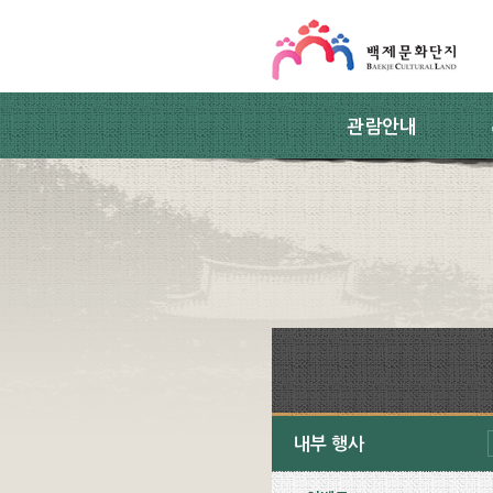
스킵네비게이션
본문 바로가기
주요메뉴 바로가기
하위메뉴 바로가기
관람안내
내부 행사