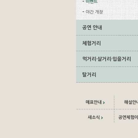
이벤트
야간 개장
공연 안내
체험거리
먹거리·살거리·입을거리
탈거리
매표안내
해설안
새소식
공연체험