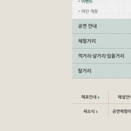
이벤트
야간 개장
공연 안내
체험거리
먹거리·살거리·입을거리
탈거리
매표안내
해설안
새소식
공연체험