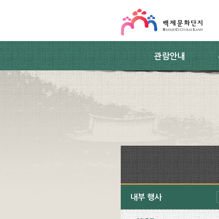
스킵네비게이션
본문 바로가기
주요메뉴 바로가기
하위메뉴 바로가기
관람안내
내부 행사