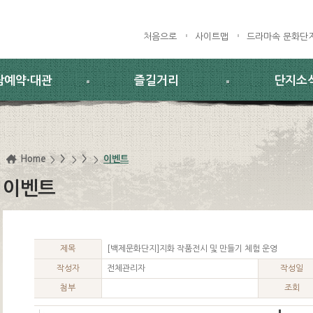
처음으로
사이트맵
드라마속 문화단
람예약·대관
즐길거리
단지소
Home
>
>
이벤트
이벤트
제목
[백제문화단지]지화 작품전시 및 만들기 체험 운영
작성자
전체관리자
작성일
첨부
조회