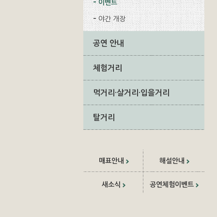
이벤트
야간 개장
공연 안내
체험거리
먹거리·살거리·입을거리
탈거리
매표안내
해설안내
새소식
공연체험이벤트