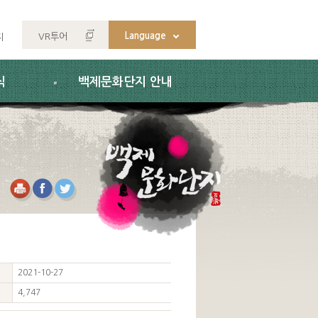
Language
VR투어
지
식
백제문화단지 안내
2021-10-27
4,747