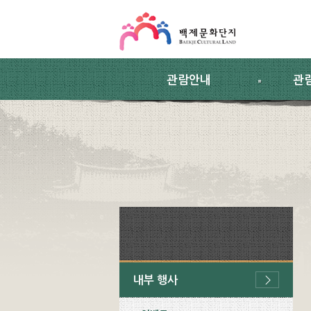
스킵네비게이션
본문 바로가기
주요메뉴 바로가기
하위메뉴 바로가기
관람안내
관
내부 행사