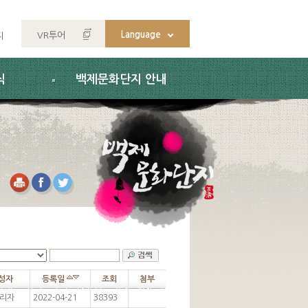
Language
VR투어
지
식
백제문화단지 안내
성자
등록일
조회
첨부
리자
2022-04-21
38393