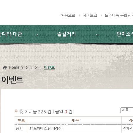
처음으로
사이트맵
드라마속 문화단
람예약·대관
즐길거리
단지소
Home
>
>
이벤트
이벤트
총 게시물 226 건 l 금일
0
건
번호
제 목
작
공지
밤 도깨비 소탕 대작전!
전체관