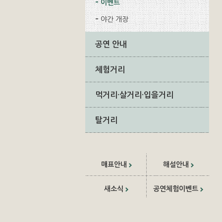
이벤트
야간 개장
공연 안내
체험거리
먹거리·살거리·입을거리
탈거리
매표안내
해설안내
새소식
공연체험이벤트