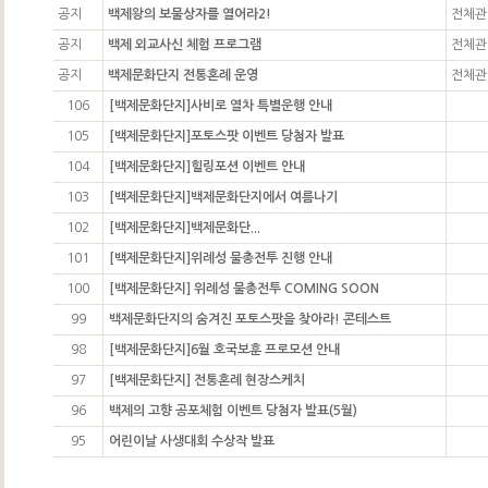
공지
백제왕의 보물상자를 열어라2!
전체관
공지
백제 외교사신 체험 프로그램
전체관
공지
백제문화단지 전통혼례 운영
전체관
106
[백제문화단지]사비로 열차 특별운행 안내
105
[백제문화단지]포토스팟 이벤트 당첨자 발표
104
[백제문화단지]힐링포션 이벤트 안내
103
[백제문화단지]백제문화단지에서 여름나기
102
[백제문화단지]백제문화단...
101
[백제문화단지]위례성 물총전투 진행 안내
100
[백제문화단지] 위례성 물총전투 COMING SOON
99
백제문화단지의 숨겨진 포토스팟을 찾아라! 콘테스트
98
[백제문화단지]6월 호국보훈 프로모션 안내
97
[백제문화단지] 전통혼례 현장스케치
96
백제의 고향 공포체험 이벤트 당첨자 발표(5월)
95
어린이날 사생대회 수상작 발표