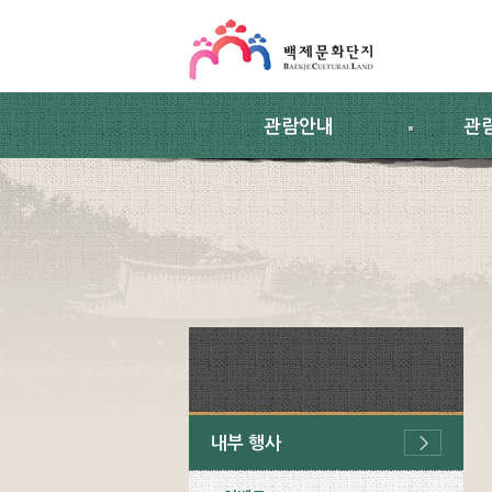
스킵네비게이션
본문 바로가기
주요메뉴 바로가기
하위메뉴 바로가기
관람안내
관
내부 행사