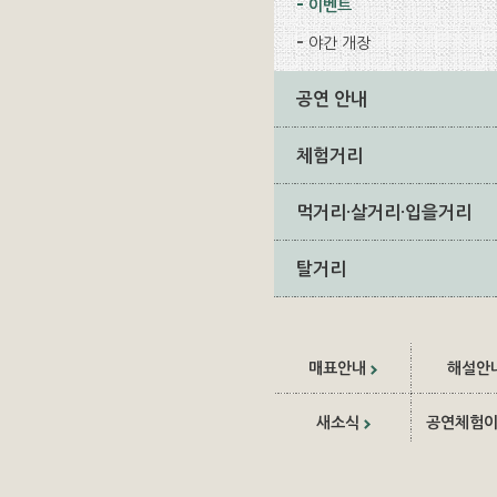
이벤트
야간 개장
공연 안내
체험거리
먹거리·살거리·입을거리
탈거리
매표안내
해설안
새소식
공연체험