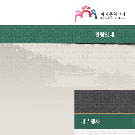
스킵네비게이션
본문 바로가기
주요메뉴 바로가기
하위메뉴 바로가기
관람안내
내부 행사