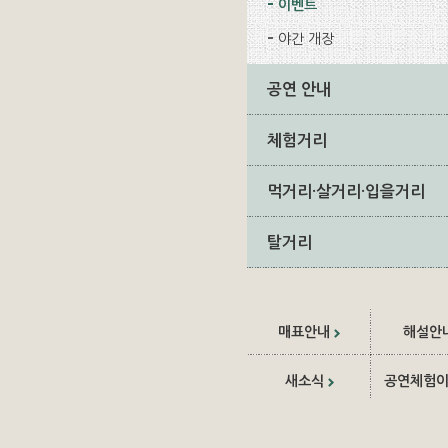
이벤트
야간 개장
공연 안내
체험거리
먹거리·살거리·입을거리
탈거리
매표안내
해설안
새소식
공연체험