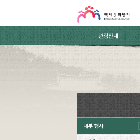
스킵네비게이션
본문 바로가기
주요메뉴 바로가기
하위메뉴 바로가기
관람안내
내부 행사