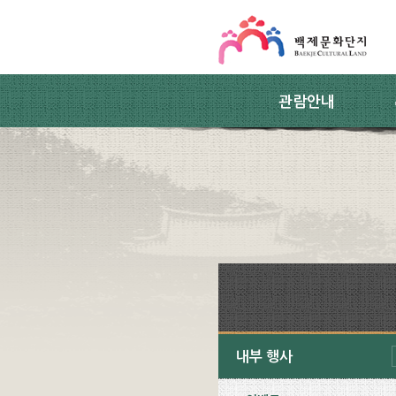
스킵네비게이션
본문 바로가기
주요메뉴 바로가기
하위메뉴 바로가기
관람안내
내부 행사