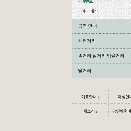
이벤트
야간 개장
공연 안내
체험거리
먹거리·살거리·입을거리
탈거리
매표안내
해설안
새소식
공연체험