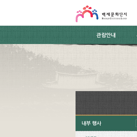
스킵네비게이션
본문 바로가기
주요메뉴 바로가기
하위메뉴 바로가기
관람안내
내부 행사