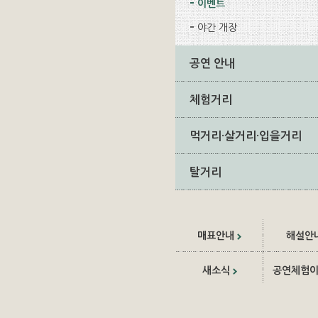
이벤트
야간 개장
공연 안내
체험거리
먹거리·살거리·입을거리
탈거리
매표안내
해설안
새소식
공연체험