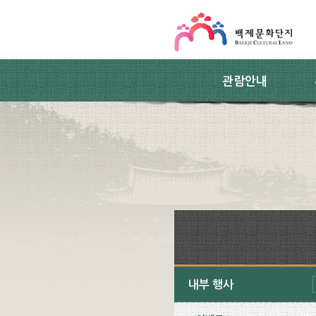
스킵네비게이션
본문 바로가기
주요메뉴 바로가기
하위메뉴 바로가기
관람안내
내부 행사