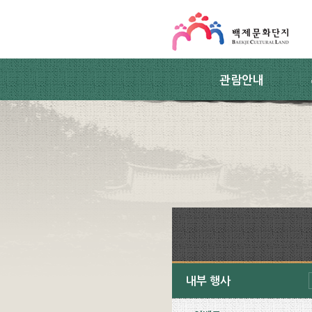
스킵네비게이션
본문 바로가기
주요메뉴 바로가기
하위메뉴 바로가기
관람안내
내부 행사