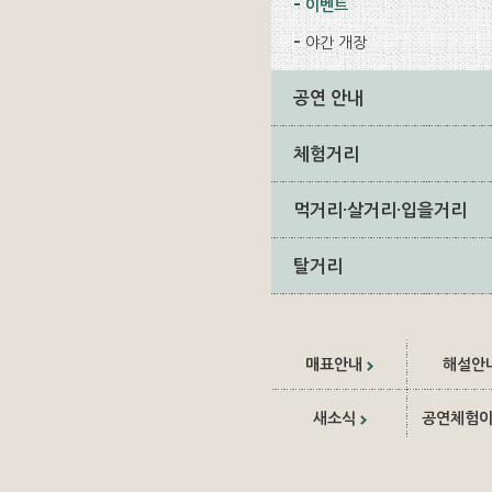
이벤트
야간 개장
공연 안내
체험거리
먹거리·살거리·입을거리
탈거리
매표안내
해설안
새소식
공연체험