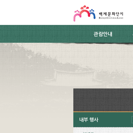
스킵네비게이션
본문 바로가기
주요메뉴 바로가기
하위메뉴 바로가기
관람안내
내부 행사