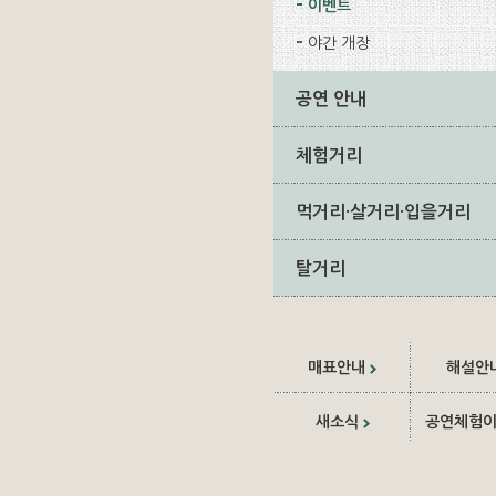
이벤트
야간 개장
공연 안내
체험거리
먹거리·살거리·입을거리
탈거리
매표안내
해설안
새소식
공연체험