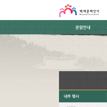
스킵네비게이션
본문 바로가기
주요메뉴 바로가기
하위메뉴 바로가기
관람안내
내부 행사