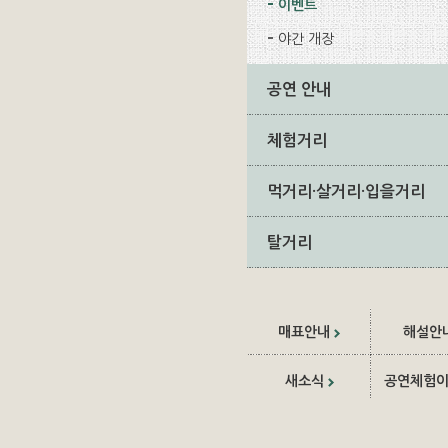
이벤트
야간 개장
공연 안내
체험거리
먹거리·살거리·입을거리
탈거리
매표안내
해설안
새소식
공연체험