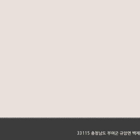
33115 충청남도 부여군 규암면 백제