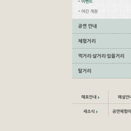
이벤트
야간 개장
공연 안내
체험거리
먹거리·살거리·입을거리
탈거리
매표안내
해설안
새소식
공연체험