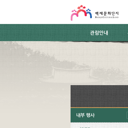
스킵네비게이션
본문 바로가기
주요메뉴 바로가기
하위메뉴 바로가기
관람안내
내부 행사