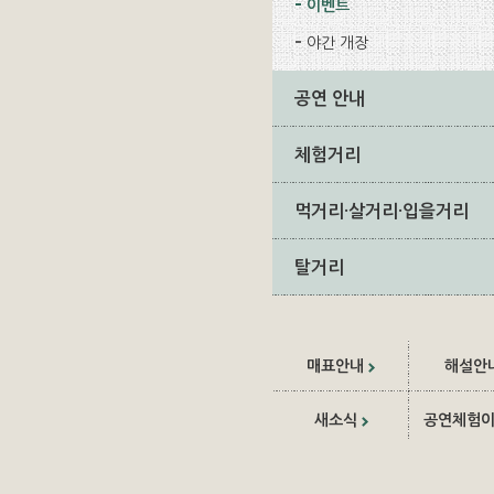
이벤트
야간 개장
공연 안내
체험거리
먹거리·살거리·입을거리
탈거리
매표안내
해설안
새소식
공연체험