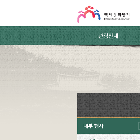
스킵네비게이션
본문 바로가기
주요메뉴 바로가기
하위메뉴 바로가기
관람안내
내부 행사