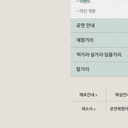
이벤트
야간 개장
공연 안내
체험거리
먹거리·살거리·입을거리
탈거리
매표안내
해설안
새소식
공연체험