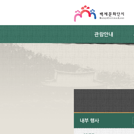
스킵네비게이션
본문 바로가기
주요메뉴 바로가기
하위메뉴 바로가기
관람안내
내부 행사