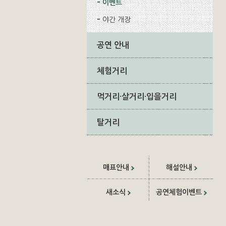
이벤트
야간 개장
공연 안내
체험거리
먹거리·살거리·입을거리
탈거리
매표안내
해설안내
새소식
공연체험이벤트