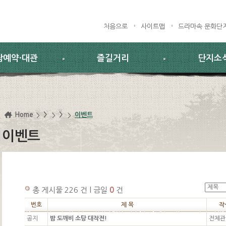
처음으로
사이트맵
드라마속 문화단
람예약·대관
즐길거리
단지소
Home
>
>
이벤트
이벤트
총 게시물 226 건 l 금일
0
건
번호
제 목
작
공지
밤 도깨비 소탕 대작전!
전체관