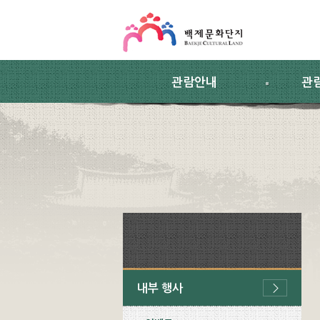
스킵네비게이션
본문 바로가기
주요메뉴 바로가기
하위메뉴 바로가기
관람안내
관
내부 행사