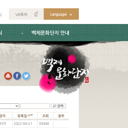
Language
VR투어
지
식
백제문화단지 안내
성자
등록일
조회
첨부
리자
2022-04-21
38448