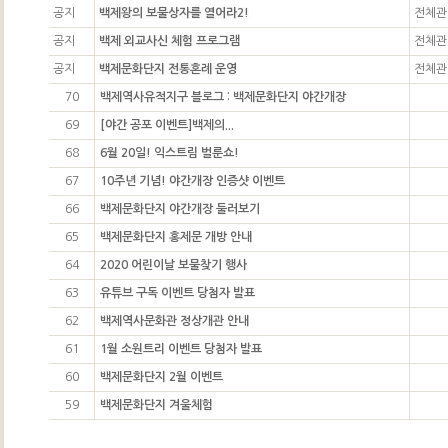
공지
백제왕의 보물상자를 열어라2!
전체관
공지
백제 외교사신 체험 프로그램
전체관
공지
백제문화단지 전통혼례 운영
전체관
70
백제역사유적지구 블로그 : 백제문화단지 야간개장
69
[야간 공포 이벤트]백제의...
68
6월 20일! 익스트림 벌룬쇼!
67
10주년 기념! 야간개장 인증샷 이벤트
66
백제문화단지 야간개장 둘러보기
65
백제문화단지 홍제문 개방 안내
64
2020 어린이날 보물찾기 행사
63
유튜브 구독 이벤트 당첨자 발표
62
백제역사문화관 정상개관 안내
61
1월 소원트리 이벤트 당첨자 발표
60
백제문화단지 2월 이벤트
59
백제문화단지 겨울체험