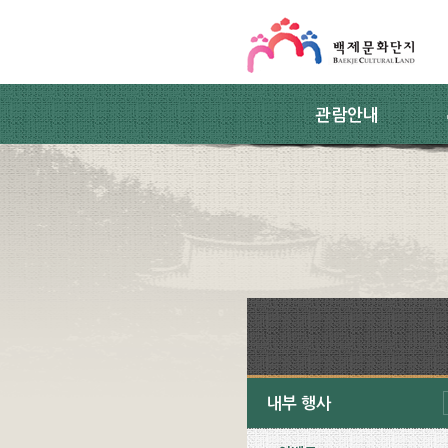
스킵네비게이션
본문 바로가기
주요메뉴 바로가기
하위메뉴 바로가기
관람안내
내부 행사