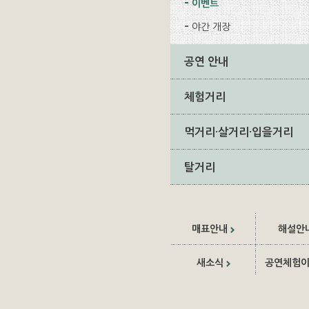
이벤트
야간 개장
공연 안내
체험거리
먹거리·살거리·입을거리
탈거리
매표안내
해설안
새소식
공연체험