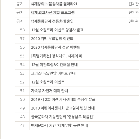
공지
백제왕의 보물상자를 열어라2!
전체관
공지
백제 외교사신 체험 프로그램
전체관
공지
백제문화단지 전통혼례 운영
전체관
58
12월 소원트리 이벤트 당첨자 발표
57
2020 쥐띠 무료입장 이벤트
56
2020 백제문화단지 설날 이벤트
55
[특별기획전] 장식대도, 백제의 미
54
12월 야간트램&야간해설 안내
53
크리스마스/연말 이벤트 안내
52
12월 소원트리 이벤트
51
가족용 자전거 대여 안내
50
2019 제 2회 어린이 사생대회 수상작 발표
49
2019 어린이사생대회 발표일자 변경 안내
48
한국문화재 기능인협회 '충청남도 작품전'
47
백제문화제 기간 '백제무왕' 공연 안내