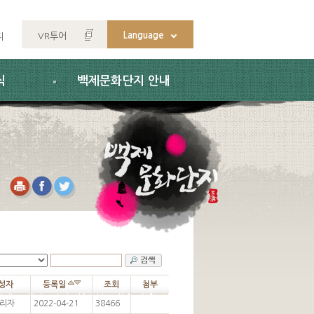
Language
VR투어
지
식
백제문화단지 안내
성자
등록일
조회
첨부
리자
2022-04-21
38466