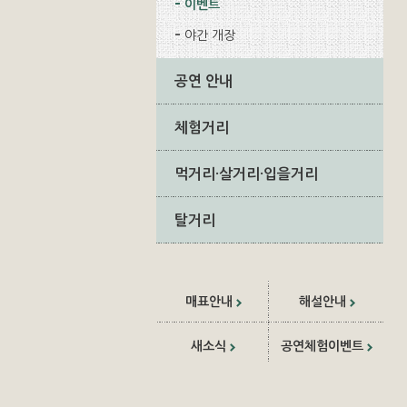
이벤트
야간 개장
공연 안내
체험거리
먹거리·살거리·입을거리
탈거리
매표안내
해설안내
새소식
공연체험이벤트