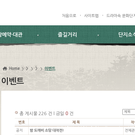
처음으로
사이트맵
드라마속 문화단
람예약·대관
즐길거리
단지소
Home
>
>
이벤트
이벤트
총 게시물 226 건 l 금일
0
건
번호
제 목
작
공지
밤 도깨비 소탕 대작전!
전체관