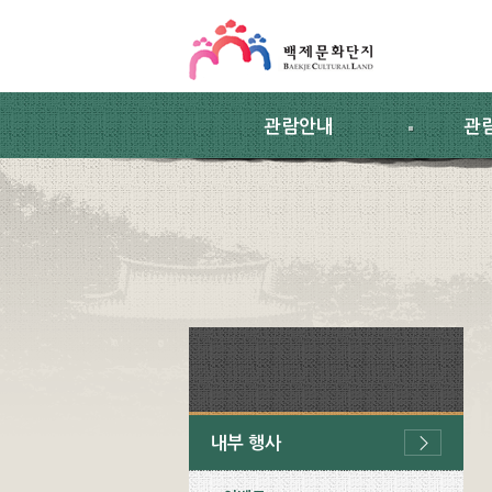
스킵네비게이션
본문 바로가기
주요메뉴 바로가기
하위메뉴 바로가기
관람안내
관
내부 행사