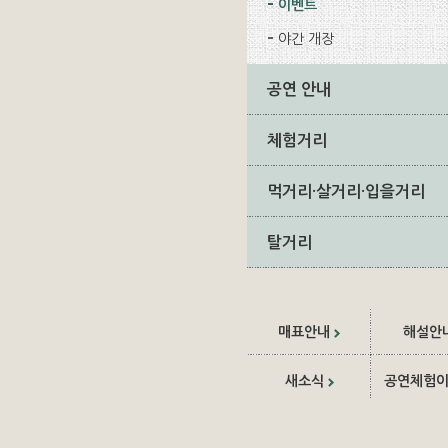
이벤트
야간 개장
공연 안내
체험거리
먹거리·살거리·입을거리
탈거리
매표안내
해설안
새소식
공연체험