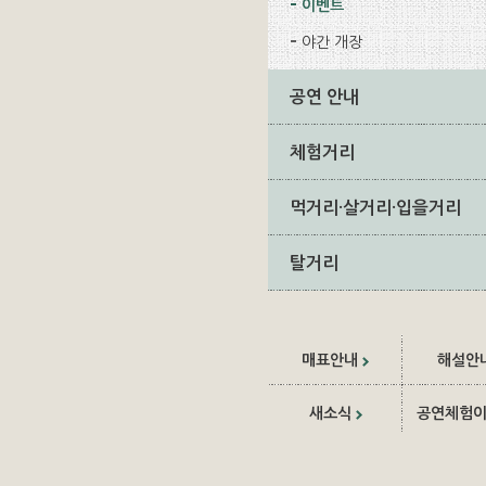
이벤트
야간 개장
공연 안내
체험거리
먹거리·살거리·입을거리
탈거리
매표안내
해설안
새소식
공연체험