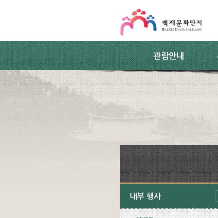
스킵네비게이션
본문 바로가기
주요메뉴 바로가기
하위메뉴 바로가기
관람안내
내부 행사