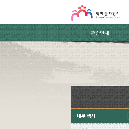
스킵네비게이션
본문 바로가기
주요메뉴 바로가기
하위메뉴 바로가기
관람안내
내부 행사