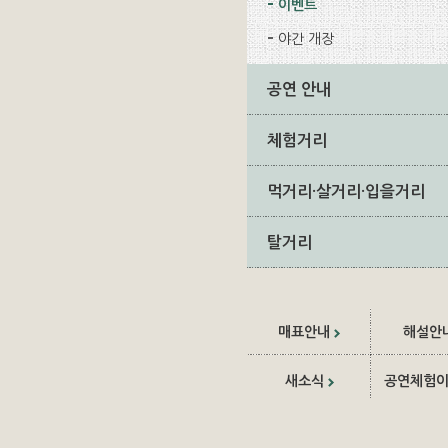
이벤트
야간 개장
공연 안내
체험거리
먹거리·살거리·입을거리
탈거리
매표안내
해설안
새소식
공연체험