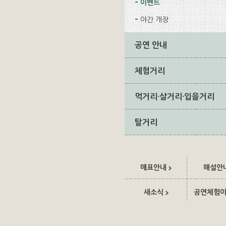
이벤트
야간 개장
공연 안내
체험거리
먹거리·살거리·입을거리
탈거리
매표안내
해설안
새소식
공연체험