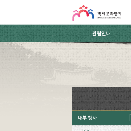
스킵네비게이션
본문 바로가기
주요메뉴 바로가기
하위메뉴 바로가기
관람안내
내부 행사