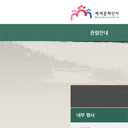
스킵네비게이션
본문 바로가기
주요메뉴 바로가기
하위메뉴 바로가기
관람안내
내부 행사