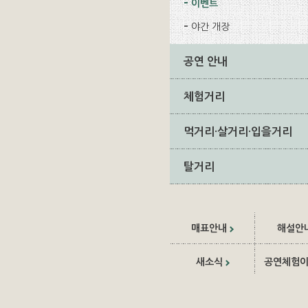
이벤트
야간 개장
공연 안내
체험거리
먹거리·살거리·입을거리
탈거리
매표안내
해설안
새소식
공연체험