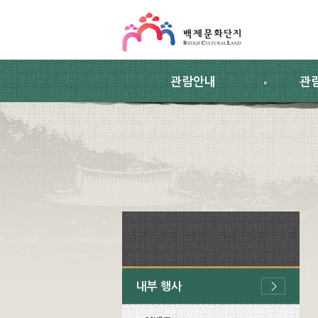
스킵네비게이션
본문 바로가기
주요메뉴 바로가기
하위메뉴 바로가기
관람안내
관
내부 행사