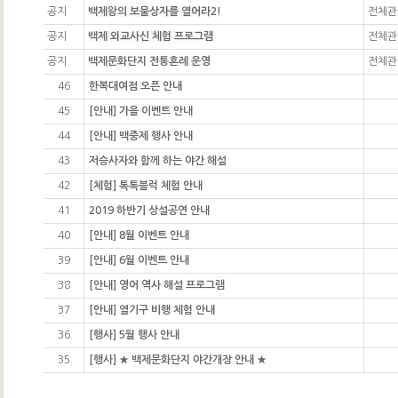
공지
백제왕의 보물상자를 열어라2!
전체관
공지
백제 외교사신 체험 프로그램
전체관
공지
백제문화단지 전통혼례 운영
전체관
46
한복대여점 오픈 안내
45
[안내] 가을 이벤트 안내
44
[안내] 백중제 행사 안내
43
저승사자와 함께 하는 야간 해설
42
[체험] 톡톡블럭 체험 안내
41
2019 하반기 상설공연 안내
40
[안내] 8월 이벤트 안내
39
[안내] 6월 이벤트 안내
38
[안내] 영어 역사 해설 프로그램
37
[안내] 열기구 비행 체험 안내
36
[행사] 5월 행사 안내
35
[행사] ★ 백제문화단지 야간개장 안내 ★