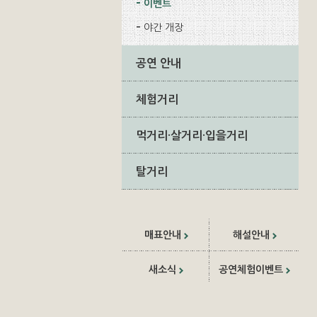
이벤트
야간 개장
공연 안내
체험거리
먹거리·살거리·입을거리
탈거리
매표안내
해설안내
새소식
공연체험이벤트