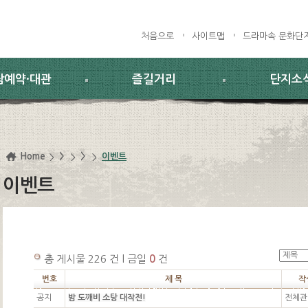
처음으로
사이트맵
드라마속 문화단
람예약·대관
즐길거리
단지소
Home
>
>
이벤트
이벤트
총 게시물 226 건 l 금일
0
건
번호
제 목
작
공지
밤 도깨비 소탕 대작전!
전체관