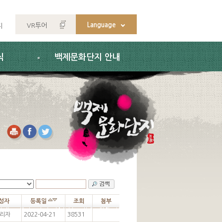
Language
VR투어
지
식
백제문화단지 안내
성자
등록일
조회
첨부
리자
2022-04-21
38531