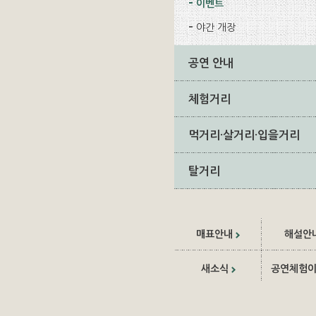
이벤트
야간 개장
공연 안내
체험거리
먹거리·살거리·입을거리
탈거리
매표안내
해설안
새소식
공연체험