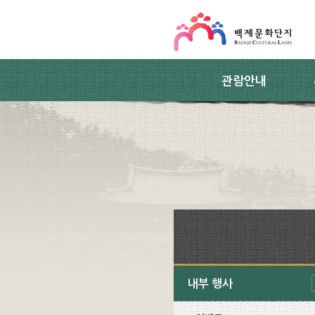
스킵네비게이션
본문 바로가기
주요메뉴 바로가기
하위메뉴 바로가기
관람안내
내부 행사