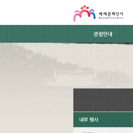
스킵네비게이션
본문 바로가기
주요메뉴 바로가기
하위메뉴 바로가기
관람안내
내부 행사