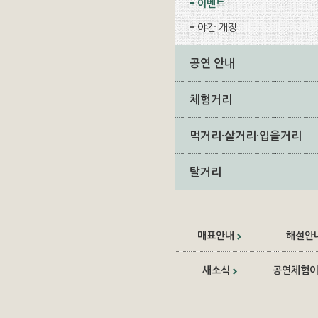
이벤트
야간 개장
공연 안내
체험거리
먹거리·살거리·입을거리
탈거리
매표안내
해설안
새소식
공연체험