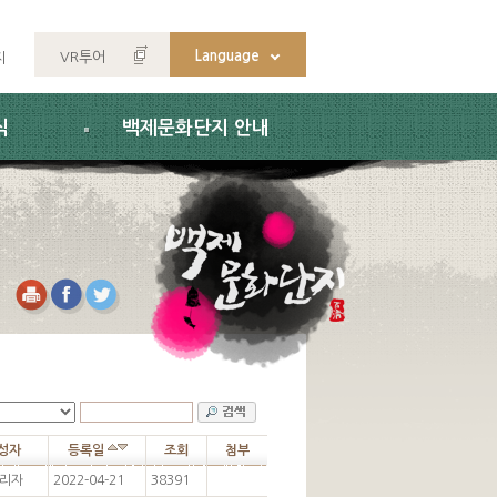
Language
VR투어
지
식
백제문화단지 안내
성자
등록일
조회
첨부
리자
2022-04-21
38391