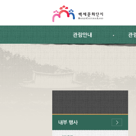
스킵네비게이션
본문 바로가기
주요메뉴 바로가기
하위메뉴 바로가기
관람안내
관
내부 행사