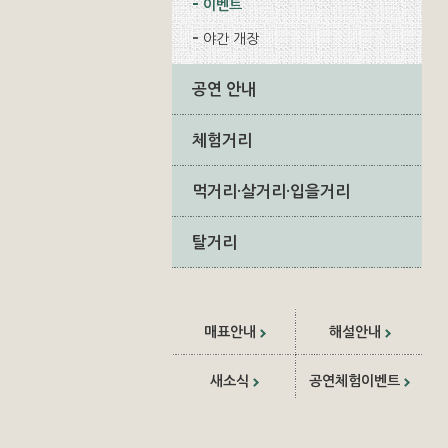
이벤트
야간 개장
공연 안내
체험거리
먹거리·살거리·입을거리
탈거리
매표안내
해설안내
새소식
공연체험이벤트