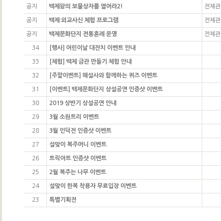
공지
백제왕의 보물상자를 열어라2!
전체관
공지
백제 외교사신 체험 프로그램
전체관
공지
백제문화단지 전통혼례 운영
전체관
34
[행사] 어린이날 대잔치 이벤트 안내
33
[체험] 백제 금관 만들기 체험 안내
32
[주말이벤트] 해설사와 함께하는 퀴즈 이벤트
31
[이벤트] 백제문화단지 상설공연 인증샷 이벤트
30
2019 상반기 상설공연 안내
29
3월 소원트리 이벤트
28
3월 인덕전 인증샷 이벤트
27
설맞이 복주머니 이벤트
26
트릭아트 인증샷 이벤트
25
2월 복주는 나무 이벤트
24
설맞이 한복 착용자 무료입장 이벤트
23
특별기획전