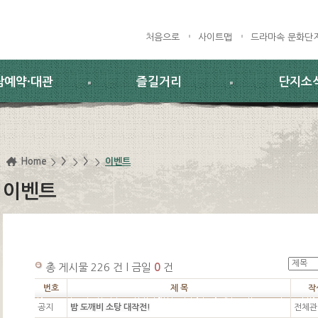
처음으로
사이트맵
드라마속 문화단
람예약·대관
즐길거리
단지소
Home
>
>
이벤트
이벤트
총 게시물 226 건 l 금일
0
건
번호
제 목
작
공지
밤 도깨비 소탕 대작전!
전체관