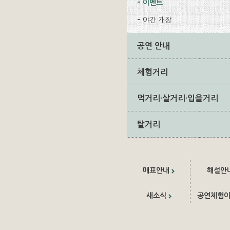
이벤트
야간 개장
공연 안내
체험거리
먹거리·살거리·입을거리
탈거리
매표안내
해설안
새소식
공연체험