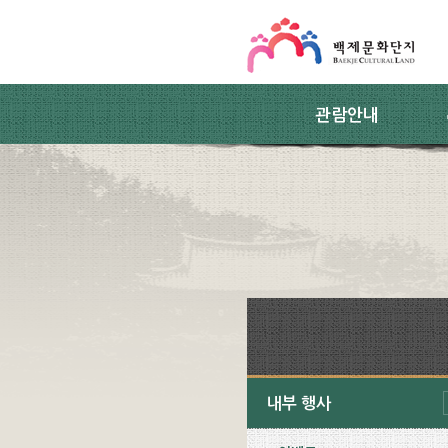
스킵네비게이션
본문 바로가기
주요메뉴 바로가기
하위메뉴 바로가기
관람안내
내부 행사