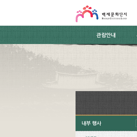
스킵네비게이션
본문 바로가기
주요메뉴 바로가기
하위메뉴 바로가기
관람안내
내부 행사