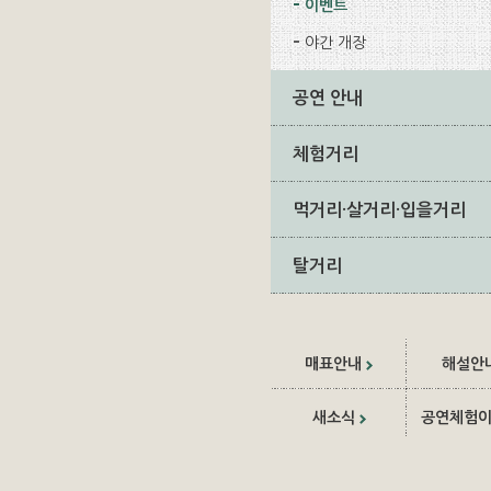
이벤트
야간 개장
공연 안내
체험거리
먹거리·살거리·입을거리
탈거리
매표안내
해설안
새소식
공연체험