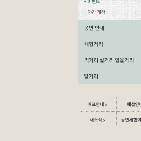
이벤트
야간 개장
공연 안내
체험거리
먹거리·살거리·입을거리
탈거리
매표안내
해설안
새소식
공연체험