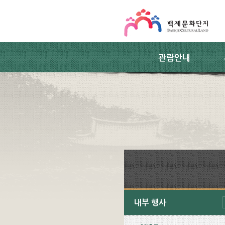
스킵네비게이션
본문 바로가기
주요메뉴 바로가기
하위메뉴 바로가기
관람안내
내부 행사