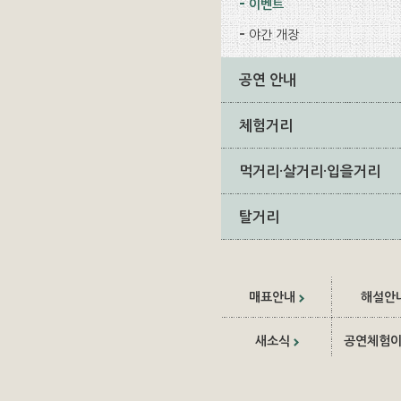
이벤트
야간 개장
공연 안내
체험거리
먹거리·살거리·입을거리
탈거리
매표안내
해설안
새소식
공연체험