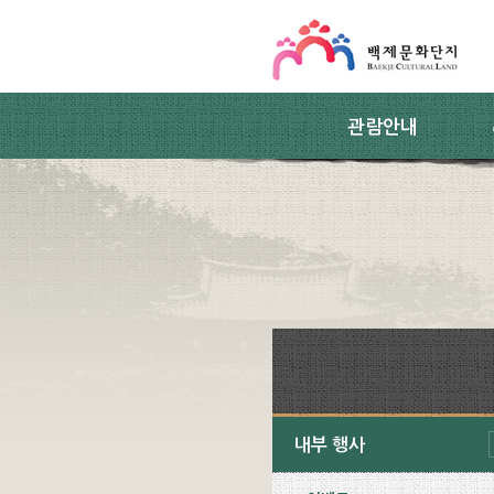
스킵네비게이션
본문 바로가기
주요메뉴 바로가기
하위메뉴 바로가기
관람안내
내부 행사