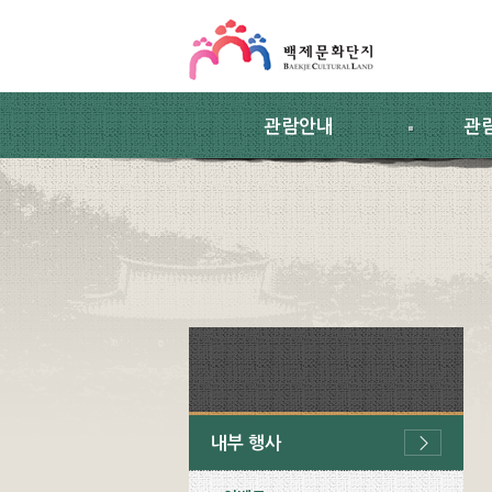
스킵네비게이션
본문 바로가기
주요메뉴 바로가기
하위메뉴 바로가기
관람안내
관
내부 행사