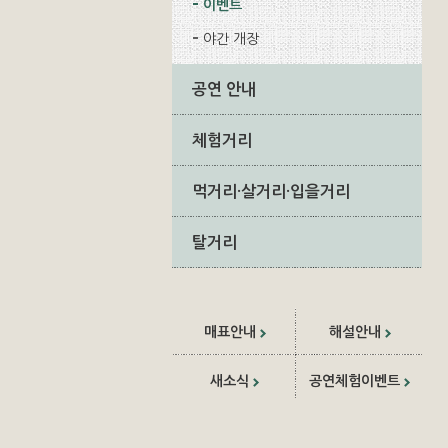
이벤트
야간 개장
공연 안내
체험거리
먹거리·살거리·입을거리
탈거리
매표안내
해설안내
새소식
공연체험이벤트