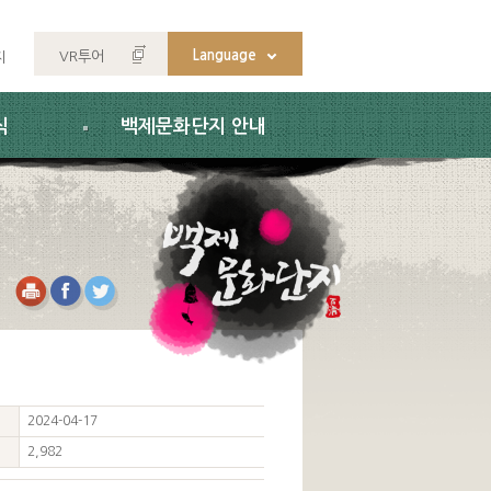
Language
VR투어
지
식
백제문화단지 안내
2024-04-17
2,982