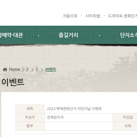
처음으로
사이트맵
드라마속 문화단
람예약·대관
즐길거리
단지소
Home
>
>
이벤트
이벤트
제목
2024 백제문화단지 어린이날 이벤트
작성자
전체관리자
작성일
첨부
조회