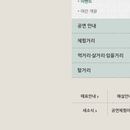
이벤트
야간 개장
공연 안내
체험거리
먹거리·살거리·입을거리
탈거리
매표안내
해설안
새소식
공연체험