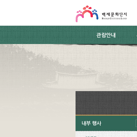
스킵네비게이션
본문 바로가기
주요메뉴 바로가기
하위메뉴 바로가기
관람안내
내부 행사