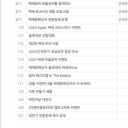
공지
백제왕의 보물상자를 열어라2!
전체관
공지
백제 외교사신 체험 프로그램
전체관
공지
백제문화단지 전통혼례 운영
전체관
178
2023 Again 백제 크리스마스 이벤트
177
골목대장 선발대회
176
제2회 백제 무과 시험
175
2023년 하반기 상설공연 일정 안내
174
2023 백제 어울림픽 이벤트
173
백제문화단지 홀리데이 퍼레이드쇼
172
썸머 페스티벌 In The Baekje
171
[6월 이벤트] 6월 백제문화단지로 다 모여라!
170
지화 만들기 체험
169
어린이날 대잔치
168
[이벤트종료]무료 캘리그라피 이벤트
167
상반기 전통혼례 예식 일정