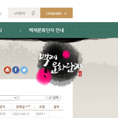
Language
VR투어
지
식
백제문화단지 안내
성자
등록일
조회
첨부
리자
2022-04-21
38471