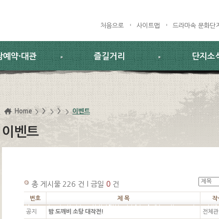
처음으로
사이트맵
드라마속 문화단
람예약·대관
즐길거리
단지소
Home
>
>
이벤트
이벤트
총 게시물 226 건 l 금일
0
건
번호
제 목
작
공지
밤 도깨비 소탕 대작전!
전체관