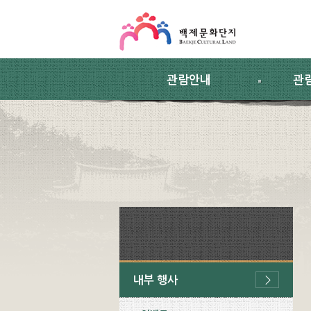
스킵네비게이션
본문 바로가기
주요메뉴 바로가기
하위메뉴 바로가기
관람안내
관
내부 행사