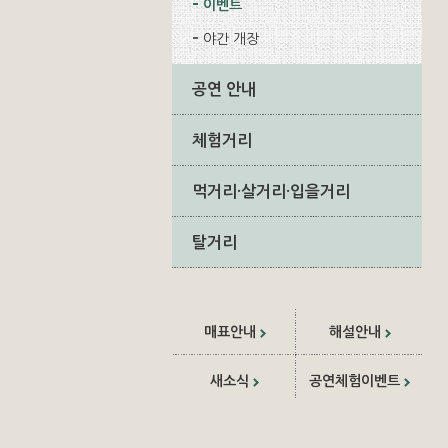
이벤트
야간 개장
공연 안내
체험거리
먹거리·살거리·입을거리
탈거리
매표안내
해설안내
새소식
공연체험이벤트