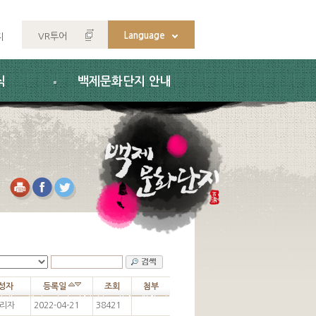
Language
VR투어
지
식
백제문화단지 안내
성자
등록일
조회
첨부
리자
2022-04-21
38421