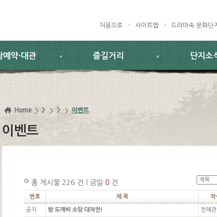
처음으로
사이트맵
드라마속 문화단
람예약·대관
즐길거리
단지소
Home
>
>
이벤트
이벤트
총 게시물 226 건 l 금일
0
건
번호
제 목
작
공지
밤 도깨비 소탕 대작전!
전체관