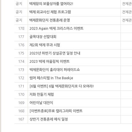
공지
백제왕의 보물상자를 열어라2!
전체관
공지
백제 외교사신 체험 프로그램
전체관
공지
백제문화단지 전통혼례 운영
전체관
178
2023 Again 백제 크리스마스 이벤트
177
골목대장 선발대회
176
제2회 백제 무과 시험
175
2023년 하반기 상설공연 일정 안내
174
2023 백제 어울림픽 이벤트
173
백제문화단지 홀리데이 퍼레이드쇼
172
썸머 페스티벌 In The Baekje
171
[6월 이벤트] 6월 백제문화단지로 다 모여라!
170
지화 만들기 체험
169
어린이날 대잔치
168
[이벤트종료]무료 캘리그라피 이벤트
167
상반기 전통혼례 예식 일정