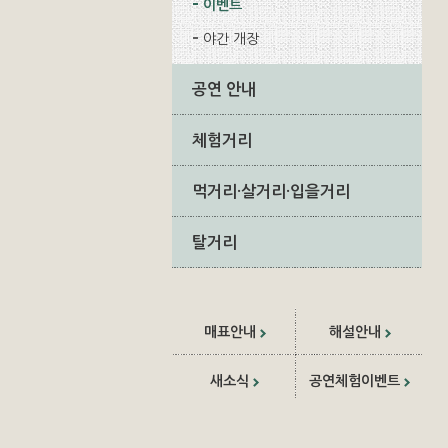
이벤트
야간 개장
공연 안내
체험거리
먹거리·살거리·입을거리
탈거리
매표안내
해설안내
새소식
공연체험이벤트