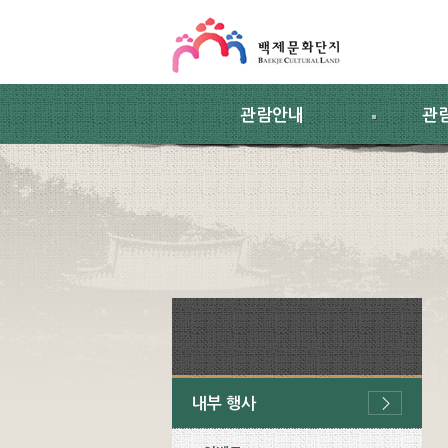
스킵네비게이션
본문 바로가기
주요메뉴 바로가기
하위메뉴 바로가기
관람안내
관
내부 행사