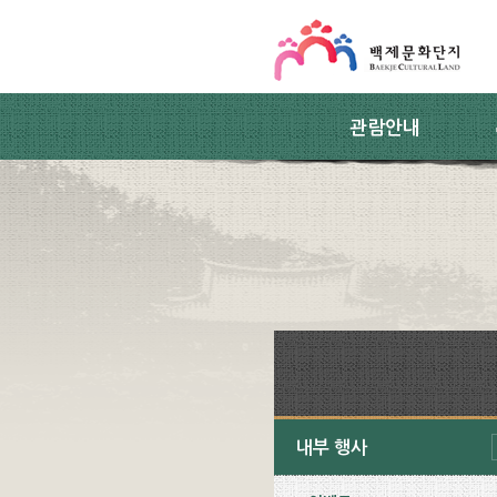
스킵네비게이션
본문 바로가기
주요메뉴 바로가기
하위메뉴 바로가기
관람안내
내부 행사