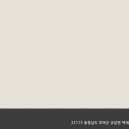
33115 충청남도 부여군 규암면 백제