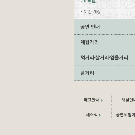
이벤트
야간 개장
공연 안내
체험거리
먹거리·살거리·입을거리
탈거리
매표안내
해설안
새소식
공연체험