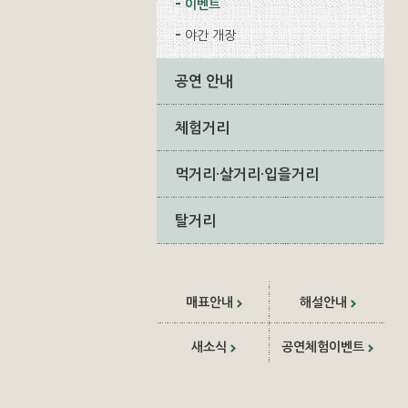
이벤트
야간 개장
공연 안내
체험거리
먹거리·살거리·입을거리
탈거리
매표안내
해설안내
새소식
공연체험이벤트