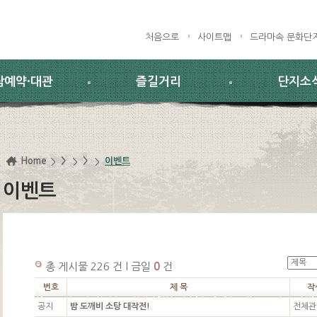
처음으로
사이트맵
드라마속 문화단
람예약·대관
즐길거리
단지소
Home
>
>
이벤트
이벤트
총 게시물 226 건 l 금일
0
건
번호
제 목
작
공지
밤 도깨비 소탕 대작전!
전체관