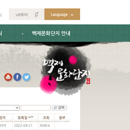
Language
VR투어
지
식
백제문화단지 안내
성자
등록일
조회
첨부
리자
2022-04-21
38454