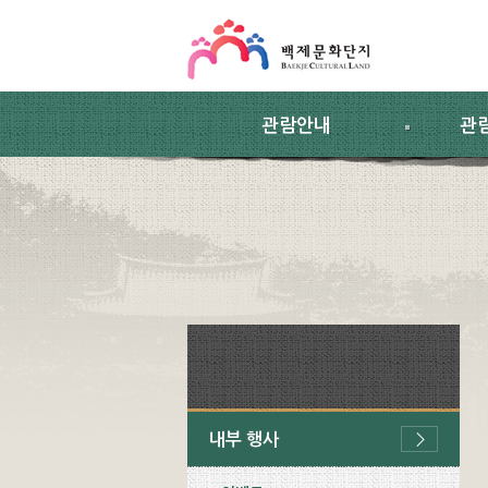
스킵네비게이션
본문 바로가기
주요메뉴 바로가기
하위메뉴 바로가기
관람안내
관
내부 행사