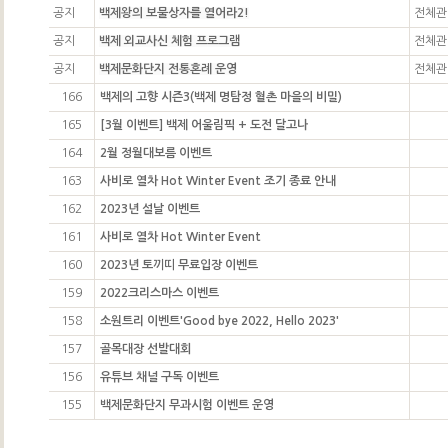
공지
백제왕의 보물상자를 열어라2!
전체관
공지
백제 외교사신 체험 프로그램
전체관
공지
백제문화단지 전통혼례 운영
전체관
166
백제의 고향 시즌3(백제 명탐정 혈촌 마을의 비밀)
165
[3월 이벤트] 백제 어울림픽 + 도전 달고나
164
2월 정월대보름 이벤트
163
사비로 열차 Hot Winter Event 조기 종료 안내
162
2023년 설날 이벤트
161
사비로 열차 Hot Winter Event
160
2023년 토끼띠 무료입장 이벤트
159
2022크리스마스 이벤트
158
소원트리 이벤트'Good bye 2022, Hello 2023'
157
골목대장 선발대회
156
유튜브 채널 구독 이벤트
155
백제문화단지 무과시험 이벤트 운영