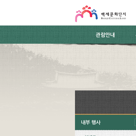
스킵네비게이션
본문 바로가기
주요메뉴 바로가기
하위메뉴 바로가기
관람안내
내부 행사