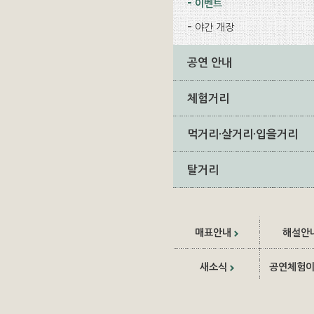
이벤트
야간 개장
공연 안내
체험거리
먹거리·살거리·입을거리
탈거리
매표안내
해설안
새소식
공연체험