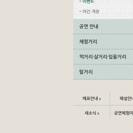
이벤트
야간 개장
공연 안내
체험거리
먹거리·살거리·입을거리
탈거리
매표안내
해설안
새소식
공연체험