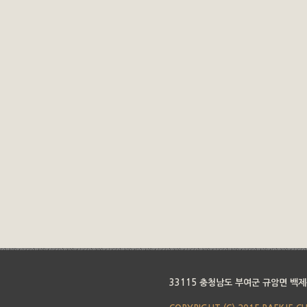
33115 충청남도 부여군 규암면 백제