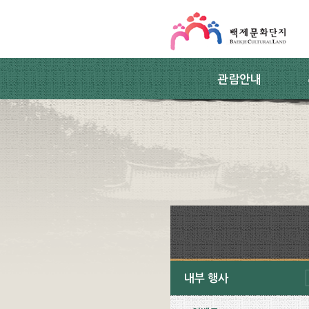
스킵네비게이션
본문 바로가기
주요메뉴 바로가기
하위메뉴 바로가기
관람안내
내부 행사