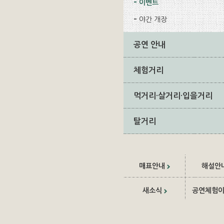
이벤트
야간 개장
공연 안내
체험거리
먹거리·살거리·입을거리
탈거리
매표안내
해설안
새소식
공연체험