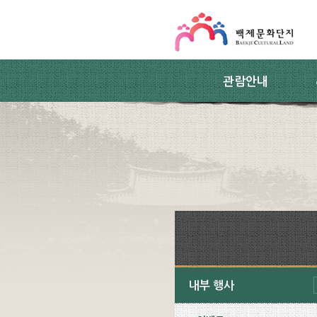
스킵네비게이션
본문 바로가기
주요메뉴 바로가기
하위메뉴 바로가기
관람안내
내부 행사