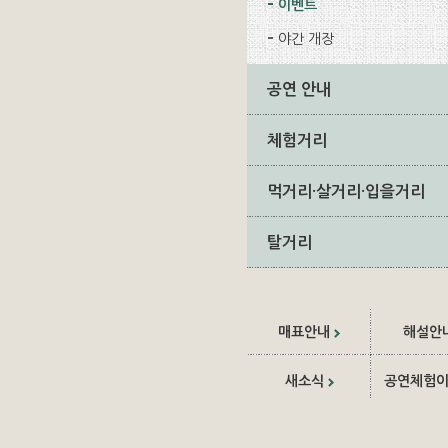
이벤트
야간 개장
공연 안내
체험거리
먹거리·살거리·입을거리
탈거리
매표안내
해설안
새소식
공연체험