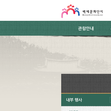
스킵네비게이션
본문 바로가기
주요메뉴 바로가기
하위메뉴 바로가기
관람안내
내부 행사