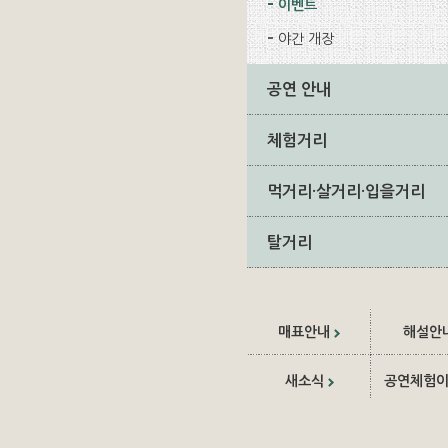
이벤트
야간 개장
공연 안내
체험거리
먹거리·살거리·입을거리
탈거리
매표안내
해설안
새소식
공연체험